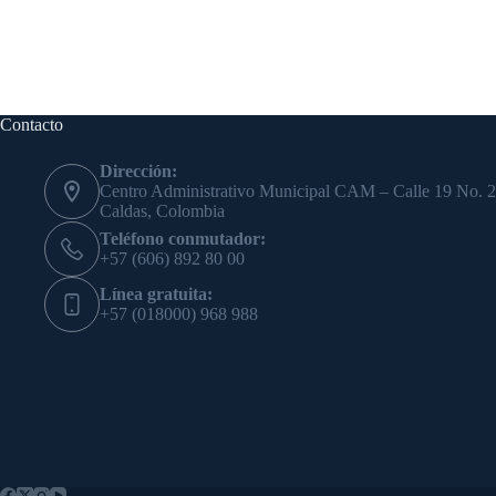
Contacto
Dirección:
Centro Administrativo Municipal CAM – Calle 19 No. 2
Caldas, Colombia
Teléfono conmutador:
+57 (606) 892 80 00
Línea gratuita:
+57 (018000) 968 988