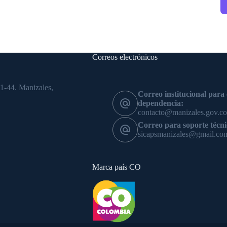
Correos electrónicos
1-44. Manizales,
Correo institucional para
dependencia:
contacto@manizales.gov.co
Correo para soporte téc
sicapsmanizales@gmail.co
Marca país CO