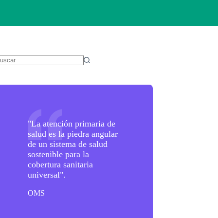
in
sultados
"La atención primaria de
salud es la piedra angular
de un sistema de salud
sostenible para la
cobertura sanitaria
universal".
OMS