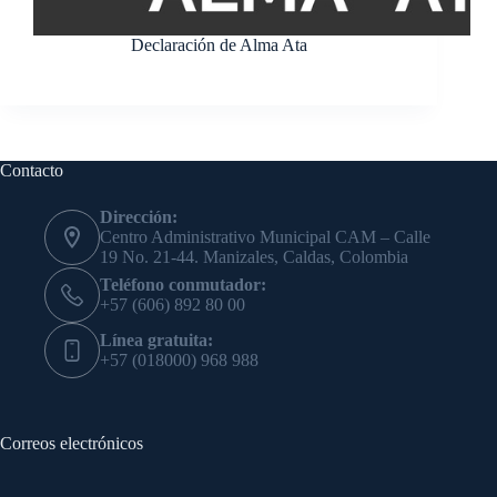
Declaración de Alma Ata
Contacto
Dirección:
Centro Administrativo Municipal CAM – Calle
19 No. 21-44. Manizales, Caldas, Colombia
Teléfono conmutador:
+57 (606) 892 80 00
Línea gratuita:
+57 (018000) 968 988
Correos electrónicos