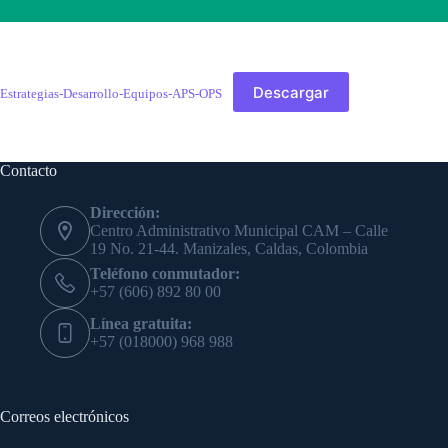
Descargar
Estrategias-Desarrollo-Equipos-APS-OPS
Contacto
Dirección:
Centro Administrativo Municipal CAM – Calle
19 No. 21-44. Manizales, Caldas, Colombia
Teléfono conmutador:
+57 (606) 892 80 00
Línea gratuita:
+57 (018000) 968 988
Correos electrónicos