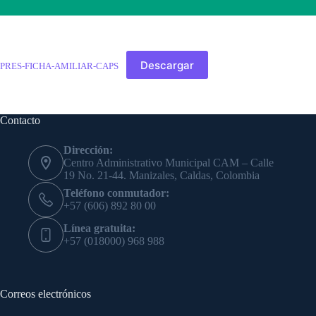
Descargar
PRES-FICHA-AMILIAR-CAPS
Contacto
Dirección:
Centro Administrativo Municipal CAM – Calle
19 No. 21-44. Manizales, Caldas, Colombia
Teléfono conmutador:
+57 (606) 892 80 00
Línea gratuita:
+57 (018000) 968 988
Correos electrónicos