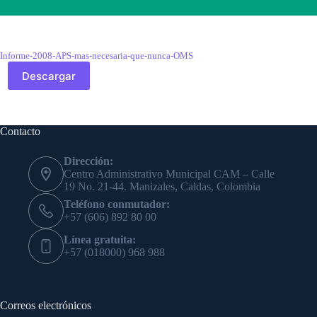
Informe-2008-APS-mas-necesaria-que-nunca-OMS
Descargar
Contacto
Dirección:
Centro Administrativo Municipal CAM – Calle
19 No. 21-44. Manizales, Caldas, Colombia
Teléfono conmutador:
+57 (606) 892 80 00
Línea gratuita:
+57 (018000) 968 988
Correos electrónicos