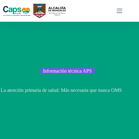
Saltar
al
contenido
Información técnica APS
La atención primaria de salud: Más necesaria que nunca OMS