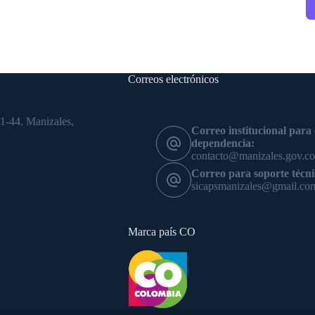
Correos electrónicos
1-44. Manizales,
Correo institucional para
dependencia:
contacto@manizales.gov.co
Correo para soporte téc
sicapsmanizales@gmail.co
Marca país CO