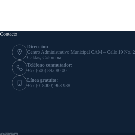
Contacto
Dirección:
Centro Administrativo Municipal CAM – Calle 19 No. 2
Caldas, Colombia
Teléfono conmutador:
+57 (606) 892 80 00
Línea gratuita:
+57 (018000) 968 988