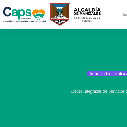
Saltar
al
contenido
In
Información técnica
Redes Integradas de Servicios 