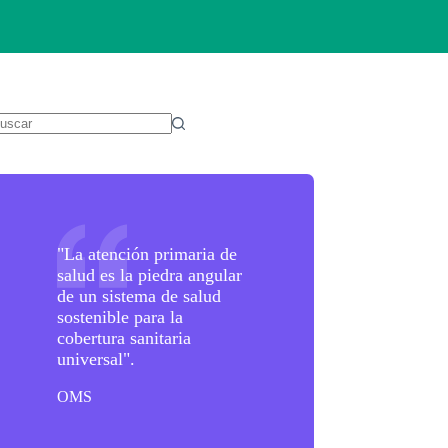
in
sultados
"La atención primaria de
salud es la piedra angular
de un sistema de salud
sostenible para la
cobertura sanitaria
universal".
OMS