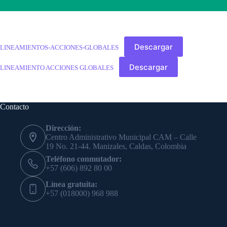
Descargar
LINEAMIENTOS-ACCIONES-GLOBALES
Descargar
LINEAMIENTO ACCIONES GLOBALES
Contacto
Dirección:
Centro Administrativo Municipal CAM – Calle
19 No. 21-44. Manizales, Caldas, Colombia
Teléfono conmutador:
+57 (606) 892 80 00
Línea gratuita:
+57 (018000) 968 988