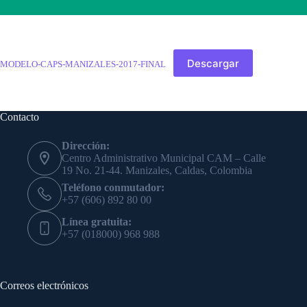
Descargar
MODELO-CAPS-MANIZALES-2017-FINAL
Contacto
Dirección:
Centro Administrativo Municipal CAM – Calle
19 No. 21-44. Manizales, Caldas, Colombia
Teléfono conmutador:
+57 (606) 892 80 00
Línea gratuita:
+57 (018000) 968 988
Correos electrónicos