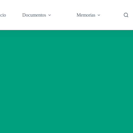
icio
Documentos
Memorias