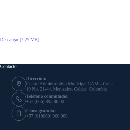
Descargar [7.25 MB]
Contacto
Dirección:
Centro Administrativo Municipal CAM – Calle
19 No. 21-44. Manizales, Caldas, Colombia
Teléfono conmutador:
+57 (606) 892 80 00
Línea gratuita:
+57 (018000) 968 988