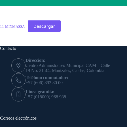
Descargar
11-MINMASSA
Contacto
Dirección:
Centro Administrativo Municipal CAM – Calle
19 No. 21-44. Manizales, Caldas, Colombia
Teléfono conmutador:
+57 (606) 892 80 00
Línea gratuita:
+57 (018000) 968 988
Correos electrónicos