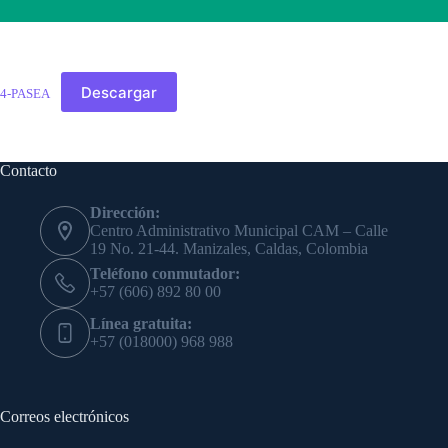
Descargar
4-PASEA
Contacto
Dirección:
Centro Administrativo Municipal CAM – Calle
19 No. 21-44. Manizales, Caldas, Colombia
Teléfono conmutador:
+57 (606) 892 80 00
Línea gratuita:
+57 (018000) 968 988
Correos electrónicos