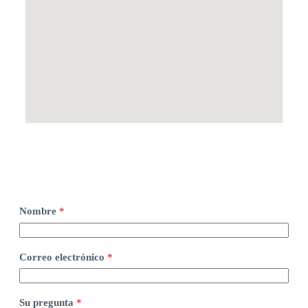
e
Nombre
*
l
e
c
t
Correo electrónico
*
r
ó
n
i
Su pregunta
*