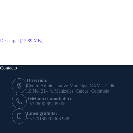
Descargar [12.89 MB]
Contacto
Dirección:
Centro Administrativo Municipal CAM – Calle
19 No. 21-44. Manizales, Caldas, Colombia
Teléfono conmutador:
+57 (606) 892 80 00
Línea gratuita:
+57 (018000) 968 988