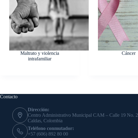
Maltrato y violencia
Cáncer
intrafamiliar
Contacto
Dirección:
Centro Administrativo Municipal CAM – Calle 19 No. 2
Caldas, Colombia
Teléfono conmutador:
+57 (606) 892 80 00