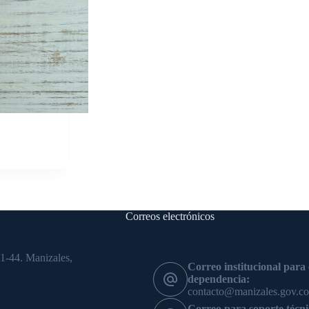
Correos electrónicos
1-44. Manizales,
Correo institucional para
dependencia:
contacto@manizales.gov.co
Correo para soporte téc