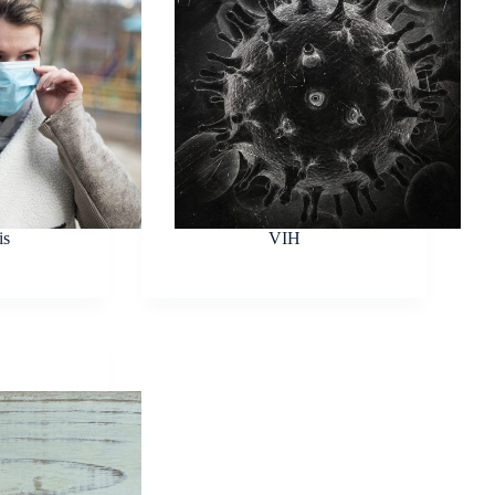
is
VIH