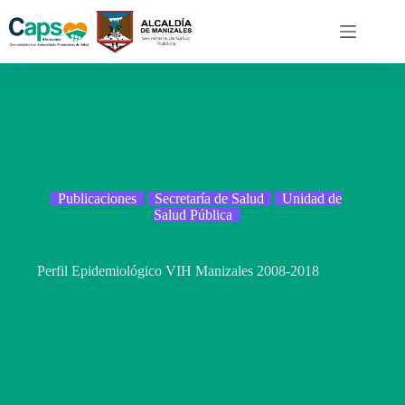
Saltar
al
contenido
Publicaciones
Secretaría de Salud
Unidad de
Salud Pública
Perfil Epidemiológico VIH Manizales 2008-2018