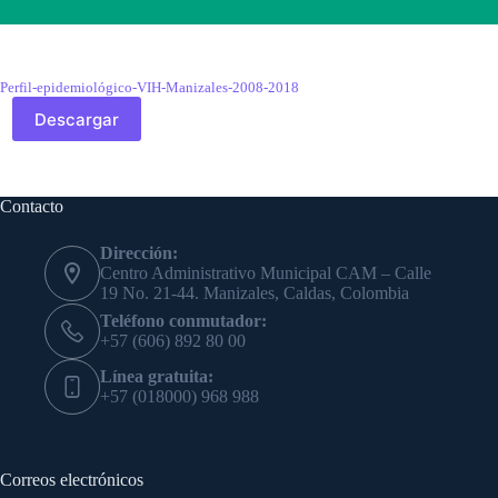
Perfil-epidemiológico-VIH-Manizales-2008-2018
Descargar
Contacto
Dirección:
Centro Administrativo Municipal CAM – Calle
19 No. 21-44. Manizales, Caldas, Colombia
Teléfono conmutador:
+57 (606) 892 80 00
Línea gratuita:
+57 (018000) 968 988
Correos electrónicos